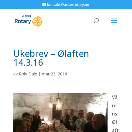
kontakt@askerrotary.no
Ukebrev – Ølaften
14.3.16
av
Rolv Dale
|
mar 23, 2016
Vå
re
ns
Øl
aft