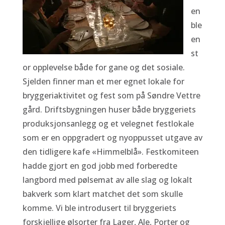
en
ble
en
st
or opplevelse både for gane og det sosiale.
Sjelden finner man et mer egnet lokale for
bryggeriaktivitet og fest som på Søndre Vettre
gård. Driftsbygningen huser både bryggeriets
produksjonsanlegg og et velegnet festlokale
som er en oppgradert og nyoppusset utgave av
den tidligere kafe «Himmelblå». Festkomiteen
hadde gjort en god jobb med forberedte
langbord med pølsemat av alle slag og lokalt
bakverk som klart matchet det som skulle
komme. Vi ble introdusert til bryggeriets
forskjellige ølsorter fra Lager, Ale, Porter og