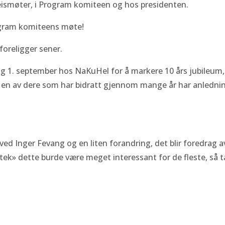
 Peismøter, i Program komiteen og hos presidenten.
rogram komiteens møte!
foreligger sener.
g 1. september hos NaKuHel for å markere 10 års jubileum, 
r en av dere som har bidratt gjennom mange år har anledning 
d Inger Fevang og en liten forandring, det blir foredrag av 
ek» dette burde være meget interessant for de fleste, så 