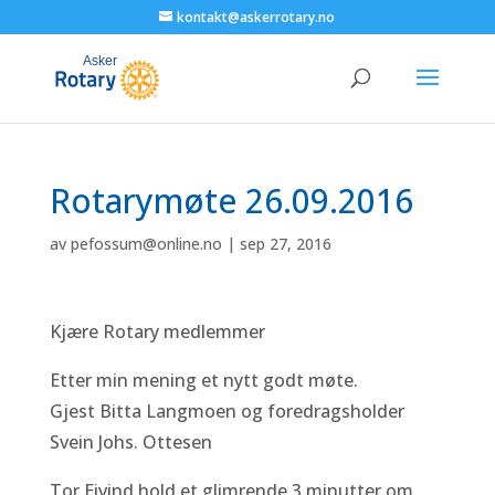
kontakt@askerrotary.no
Rotarymøte 26.09.2016
av
pefossum@online.no
|
sep 27, 2016
Kjære Rotary medlemmer
Etter min mening et nytt godt møte.
Gjest Bitta Langmoen og foredragsholder
Svein Johs. Ottesen
Tor Eivind hold et glimrende 3 minutter om