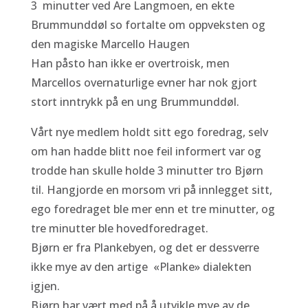
3 minutter ved Are Langmoen, en ekte
Brummunddøl so fortalte om oppveksten og
den magiske Marcello Haugen
Han påsto han ikke er overtroisk, men
Marcellos overnaturlige evner har nok gjort
stort inntrykk på en ung Brummunddøl.
Vårt nye medlem holdt sitt ego foredrag, selv
om han hadde blitt noe feil informert var og
trodde han skulle holde 3 minutter tro Bjørn
til. Hangjorde en morsom vri på innlegget sitt,
ego foredraget ble mer enn et tre minutter, og
tre minutter ble hovedforedraget.
Bjørn er fra Plankebyen, og det er dessverre
ikke mye av den artige «Planke» dialekten
igjen.
Bjørn har vært med på å utvikle mye av de