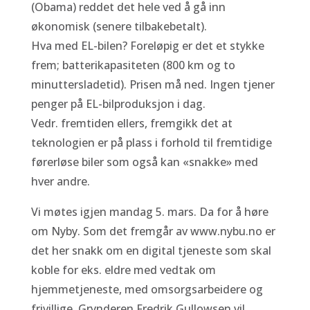
(Obama) reddet det hele ved å gå inn
økonomisk (senere tilbakebetalt).
Hva med EL-bilen? Foreløpig er det et stykke
frem; batterikapasiteten (800 km og to
minuttersladetid). Prisen må ned. Ingen tjener
penger på EL-bilproduksjon i dag.
Vedr. fremtiden ellers, fremgikk det at
teknologien er på plass i forhold til fremtidige
førerløse biler som også kan «snakke» med
hver andre.
Vi møtes igjen mandag 5. mars. Da for å høre
om Nyby. Som det fremgår av www.nybu.no er
det her snakk om en digital tjeneste som skal
koble for eks. eldre med vedtak om
hjemmetjeneste, med omsorgsarbeidere og
frivillige. Grynderen Fredrik Gullowsen vil