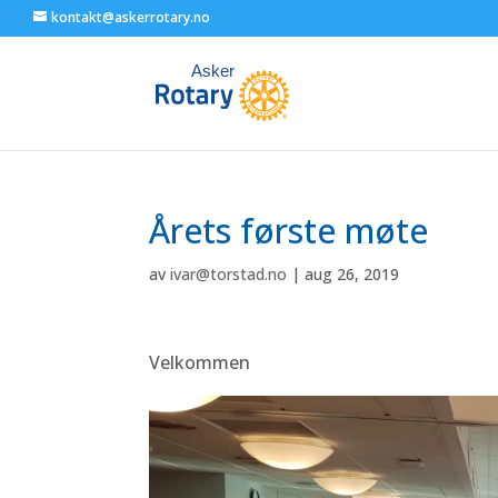
kontakt@askerrotary.no
Årets første møte
av
ivar@torstad.no
|
aug 26, 2019
Velkommen