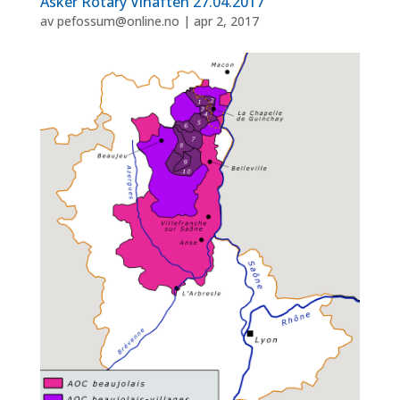
Asker Rotary Vinaften 27.04.2017
av
pefossum@online.no
|
apr 2, 2017