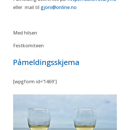
eller mail til
gjoni@online.no
Med hilsen
Festkomiteen
Påmeldingsskjema
[wpgform id=’1469′]