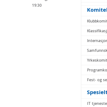
19:30
Komite
Klubbkomi
Klassifika
Internasjo
Samfunns
Yrkeskomi
Programko
Fest- og s
Spesiel
IT tjeneste