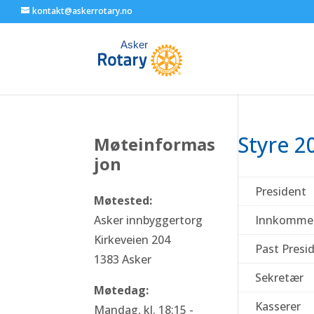
kontakt@askerrotary.no
Styre 2
Møteinformas
jon
President
Møtested:
Asker innbyggertorg
Innkommen
Kirkeveien 204
Past Presi
1383 Asker
Sekretær
Møtedag:
Kasserer
Mandag, kl. 18:15 -