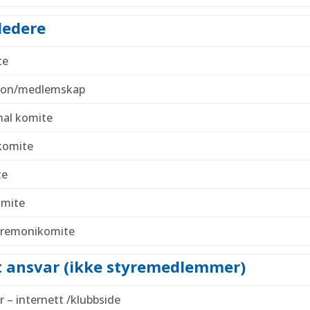
ledere
te
sjon/medlemskap
nal komite
komite
te
mite
eremonikomite
t ansvar (ikke styremedlemmer)
r – internett /klubbside