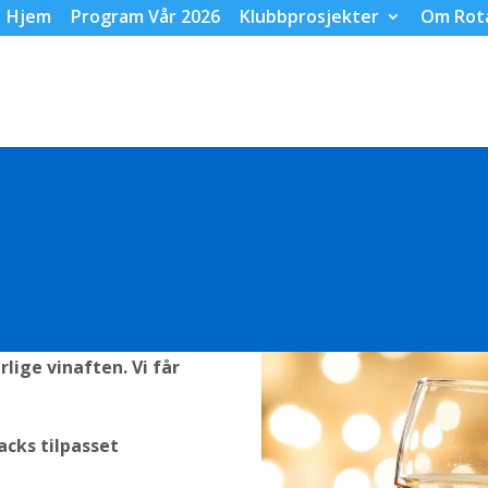
Hjem
Program Vår 2026
Klubbprosjekter
Om Rot
rlige vinaften. Vi får
acks tilpasset