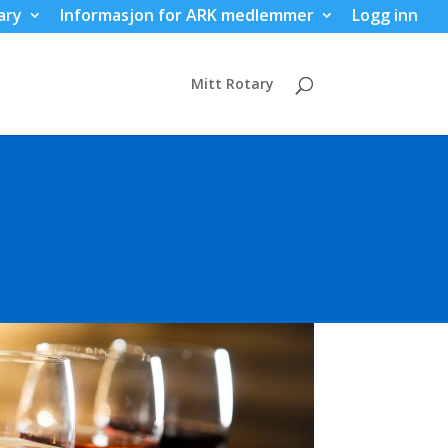
ary
Informasjon for ARK medlemmer
Logg inn
Mitt Rotary