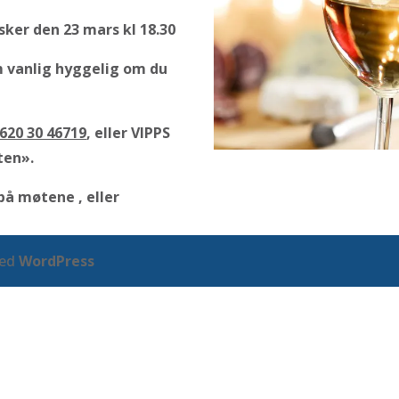
ker den 23 mars kl 18.30
om vanlig hyggelig om du
620 30 46719
, eller VIPPS
ten».
på møtene , eller
med
WordPress