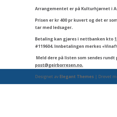
Arrangementet er på Kulturhjørnet i As
Prisen er kr 400 pr kuvert og det er s
tar med ledsager.
Betaling kan gjøres i nettbanken kto
1
#119604. Innbetalingen merkes «Vinaf
Meld dere på listen som sendes rundt 
post@geirborresen.no.
Designet av
Elegant Themes
| Drevet 